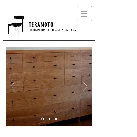
T E R A M O T O
FURNITURE ＆ Rework Chair・Sofa